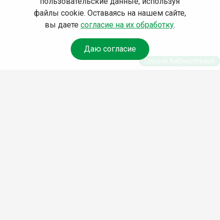
пользовательские данные, используя
файлы cookie. Оставаясь на нашем сайте,
вы даете
согласие на их обработку
.
Даю согласие
Спроси библиотекаря
© Муниципальное бюджетное учреждение культуры
Ангарского городского округа «Централизованная
библиотечная система» (МБУК «ЦБС»), 2026
Адрес
: 665841, Иркутская обл., г. Ангарск, 17 микрорайон,
дом 4
Телефоны
:
+7 (3955) 55‑10‑22, 55‑09‑61, 55‑09‑69
Факс
:
+7 (3955) 55‑47‑19
Электронная почта
:
cbs-angarsk@yandex.ru