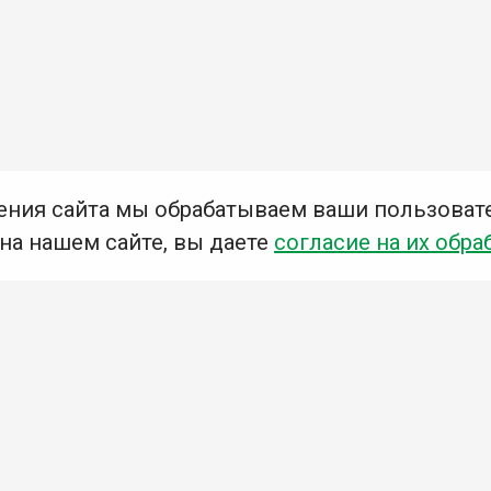
ения сайта мы обрабатываем ваши пользоват
 на нашем сайте, вы даете
согласие на их обра
Мы в социальных сетях –
#Библиотеки_Ангарска
У
К
Н
Приглашаем Вас в наши библиотеки!