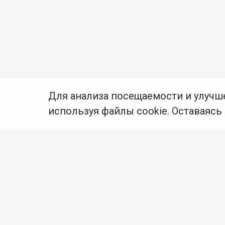
Для анализа посещаемости и улучш
используя файлы cookie. Оставаясь
© Муниципальное бюджетное учреждение культуры
Ангарского городского округа «Централизованная
библиотечная система» (МБУК «ЦБС»), 2026
Адрес
: 665841, Иркутская обл., г. Ангарск,
17 микрорайон, дом 4