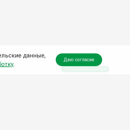
ельские данные,
Даю согласие
ботку
.
Спроси библиотекаря
чредитель:
омитет по культуре и молодежной политике АГО
езависимая оценка качества библиотечных услуг