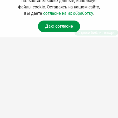
пользовательские данные, используя
файлы cookie. Оставаясь на нашем сайте,
вы даете
согласие на их обработку
.
Даю согласие
Спроси библиотекаря
© Муниципальное бюджетное учреждение культуры
Ангарского городского округа «Централизованная
библиотечная система» (МБУК «ЦБС»), 2026
Адрес
: 665841, Иркутская обл., г. Ангарск, 17 микрорайон,
дом 4
Телефоны
:
+7 (3955) 55‑10‑22, 55‑09‑61, 55‑09‑69
Факс
:
+7 (3955) 55‑47‑19
Электронная почта
:
cbs-angarsk@yandex.ru