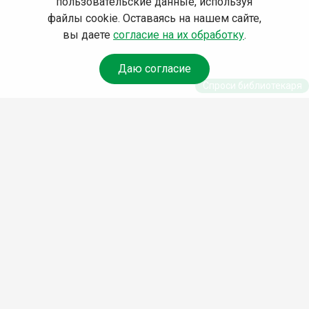
пользовательские данные, используя
файлы cookie. Оставаясь на нашем сайте,
вы даете
согласие на их обработку
.
Даю согласие
Спроси библиотекаря
© Муниципальное бюджетное учреждение культуры
Ангарского городского округа «Централизованная
библиотечная система» (МБУК «ЦБС»), 2026
Адрес
: 665841, Иркутская обл., г. Ангарск, 17 микрорайон,
дом 4
Телефоны
:
+7 (3955) 55‑10‑22, 55‑09‑61, 55‑09‑69
Факс
:
+7 (3955) 55‑47‑19
Электронная почта
:
cbs-angarsk@yandex.ru