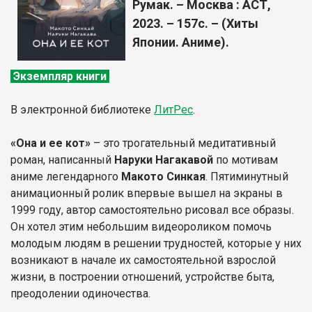
Румак. – Москва : АСТ,
2023. – 157с. – (Хиты
Японии. Аниме).
Экземпляр книги
В электронной библиотеке
ЛитР
ес
.
«Она и ее кот»
– это трогательный медитативный
роман, написанный
Наруки Нагакавой
по мотивам
аниме легендарного
Макото Синкая
. Пятиминутный
анимационный ролик впервые вышел на экраны в
1999 году, автор самостоятельно рисовал все образы.
Он хотел этим небольшим видеороликом помочь
молодым людям в решении трудностей, которые у них
возникают в начале их самостоятельной взрослой
жизни, в построении отношений, устройстве быта,
преодолении одиночества.