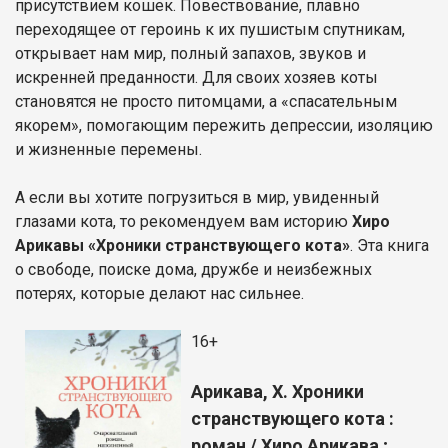
присутствием кошек. Повествование, плавно
переходящее от героинь к их пушистым спутникам,
открывает нам мир, полный запахов, звуков и
искренней преданности. Для своих хозяев коты
становятся не просто питомцами, а «спасательным
якорем», помогающим пережить депрессии, изоляцию
и жизненные перемены.
А если вы хотите погрузиться в мир, увиденный
глазами кота, то рекомендуем вам историю
Хиро
Арикавы «Хроники странствующего кота»
. Эта книга
о свободе, поиске дома, дружбе и неизбежных
потерях, которые делают нас сильнее.
16+
Арикава, Х. Хроники
странствующего кота :
роман / Хиро Арикава ;