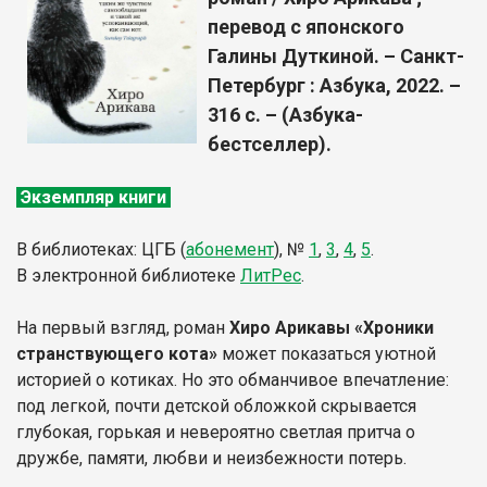
перевод с японского
Галины Дуткиной. – Санкт-
Петербург : Азбука, 2022. –
316 с. – (Азбука-
бестселлер).
Экземпляр книги
В библиотеках: ЦГБ (
абонемент
),
№
1
,
3
,
4
,
5
.
В электронной библиотеке
ЛитР
ес
.
На первый взгляд, роман
Хиро Арикавы «Хроники
странствующего кота»
может показаться уютной
историей о котиках. Но это обманчивое впечатление:
под легкой, почти детской обложкой скрывается
глубокая, горькая и невероятно светлая притча о
дружбе, памяти, любви и неизбежности потерь.