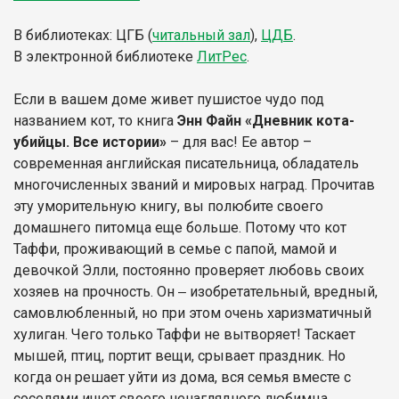
В библиотеках: ЦГБ (
читальный зал
),
ЦДБ
.
В электронной библиотеке
ЛитР
ес
.
Если в вашем доме живет пушистое чудо под
названием кот, то книга
Энн Файн «Дневник кота-
убийцы. Все истории»
– для вас! Ее автор –
современная английская писательница, обладатель
многочисленных званий и мировых наград. Прочитав
эту уморительную книгу, вы полюбите своего
домашнего питомца еще больше. Потому что кот
Таффи, проживающий в семье с папой, мамой и
девочкой Элли, постоянно проверяет любовь своих
хозяев на прочность. Он ‒ изобретательный, вредный,
самовлюбленный, но при этом очень харизматичный
хулиган. Чего только Таффи не вытворяет! Таскает
мышей, птиц, портит вещи, срывает праздник. Но
когда он решает уйти из дома, вся семья вместе с
соседями ищет своего ненаглядного любимца.