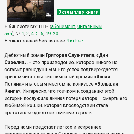
Экземпляр книги
В библиотеках: ЦГБ (
абонемент
,
читальный
зал
),
№
1
,
3
,
4
,
5
,
6
,
19
,
20
.
В электронной библиотеке
ЛитР
ес
.
Дебютный роман
Григория Служителя
,
«Дни
Савелия»
, – это произведение, которое никого не
оставит равнодушным. Его успех подтверждается
призом читательских симпатий премии
«Ясная
Поляна»
и вторым местом на конкурсе
«Большая
Книга»
. Интересно, что толчком к созданию этой
истории послужила личная потеря автора – смерть его
любимой кошки, которая впоследствии стала
прототипом одного из главных героев.
Перед нами предстает легкое и искреннее